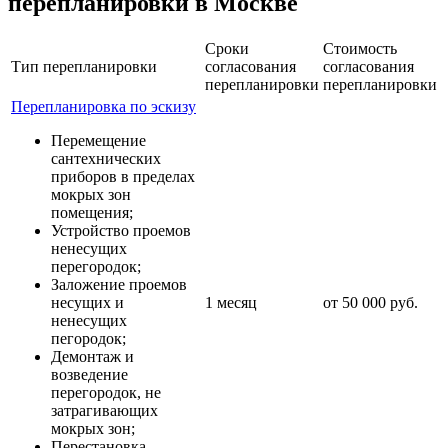
перепланировки в Москве
Сроки
Стоимость
Тип перепланировки
согласования
согласования
перепланировки
перепланировки
Перепланировка по эскизу
Перемещение
сантехнических
приборов в пределах
мокрых зон
помещения;
Устройство проемов
ненесущих
перегородок;
Заложение проемов
несущих и
1 месяц
от 50 000 руб.
ненесущих
пегородок;
Демонтаж и
возведение
перегородок, не
затрагивающих
мокрых зон;
Перестановка