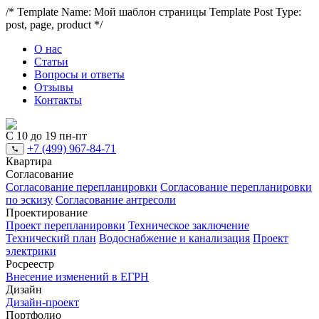
/* Template Name: Мой шаблон страницы Template Post Type:
post, page, product */
О нас
Статьи
Вопросы и ответы
Отзывы
Контакты
С 10 до 19 пн-пт
+7 (499) 967-84-71
Квартира
Согласование
Согласование перепланировки
Согласование перепланировки
по эскизу
Согласование антресоли
Проектирование
Проект перепланировки
Техническое заключение
Технический план
Водоснабжение и канализация
Проект
электрики
Росреестр
Внесение изменений в ЕГРН
Дизайн
Дизайн-проект
Портфолио