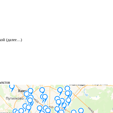
кой (далее…)
ъектов