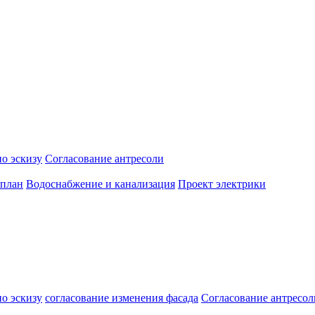
о эскизу
Согласование антресоли
 план
Водоснабжение и канализация
Проект электрики
о эскизу
согласование изменения фасада
Согласование антресол