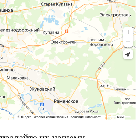
ии
задайте их нашему