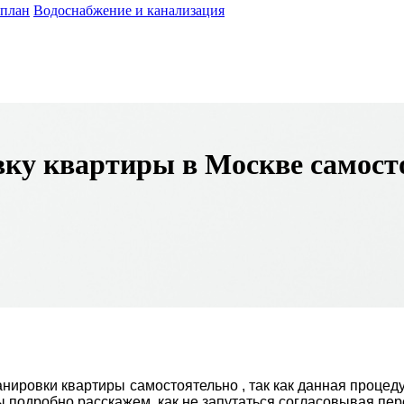
 план
Водоснабжение и канализация
вку квартиры в Москве самост
анировки квартиры самостоятельно
, так как данная процед
 мы подробно расскажем, как не запутаться согласовывая п