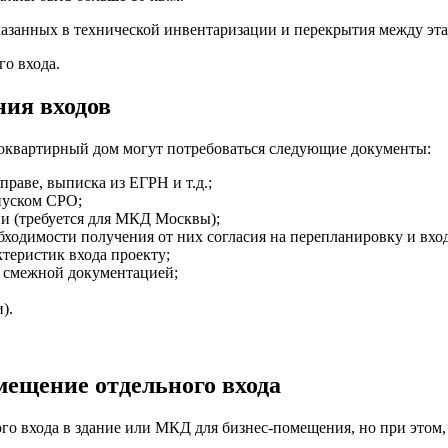
казанных в технической инвентаризации и перекрытия между эт
о входа.
ния входов
огоквартирный дом могут потребоваться следующие документы:
раве, выписка из ЕГРН и т.д.;
пуском СРО;
ии (требуется для МКД Москвы);
ходимости получения от них согласия на перепланировку и вход
теристик входа проекту;
й смежной документацией;
).
мещение отдельного входа
го входа в здание или МКД для бизнес-помещения, но при этом