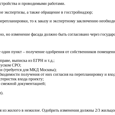
устройства и проводимыми работами.
е экспертизы, а также обращение в госстройнадзор;
 перепланировки, то к заказу и экспертному заключению необх
о, но изменение фасада должно быть согласовано через государ
ще один пункт – получение одобрения от собственников помеще
раве, выписка из ЕГРН и т.д.;
пуском СРО;
ии (требуется для МКД Москвы);
ходимости получения от них согласия на перепланировку и вход
теристик входа проекту;
й смежной документацией;
).
я из жилого в нежилое. Одобрить изменения должны 2/3 жильцов