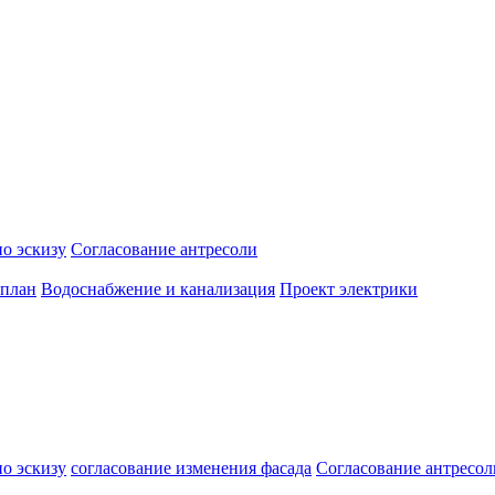
о эскизу
Согласование антресоли
 план
Водоснабжение и канализация
Проект электрики
о эскизу
согласование изменения фасада
Согласование антресол