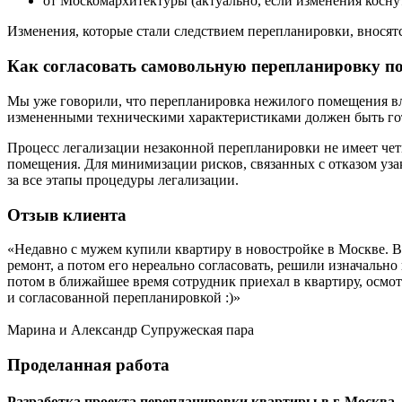
от Москомархитектуры (актуально, если изменения коснут
Изменения, которые стали следствием перепланировки, вносят
Как согласовать самовольную перепланировку п
Мы уже говорили, что перепланировка нежилого помещения влеч
измененными техническими характеристиками должен быть го
Процесс легализации незаконной перепланировки не имеет четк
помещения. Для минимизации рисков, связанных с отказом узак
за все этапы процедуры легализации.
Отзыв
клиента
«Недавно с мужем купили квартиру в новостройке в Москве. Вс
ремонт, а потом его нереально согласовать, решили изначальн
потом в ближайшее время сотрудник приехал в квартиру, осмо
и согласованной перепланировкой :)»
Марина и Александр
Супружеская пара
Проделанная
работа
Разработка проекта перепланировки квартиры в г. Москва