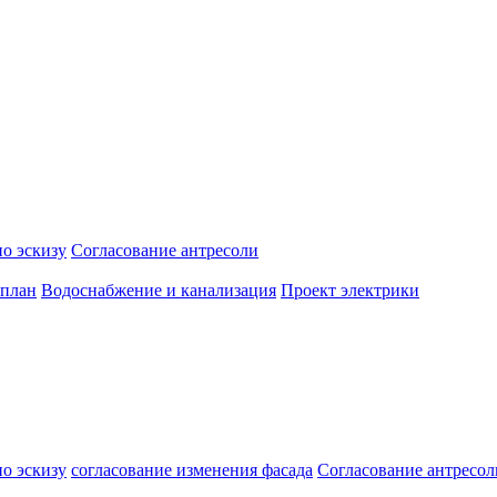
о эскизу
Согласование антресоли
 план
Водоснабжение и канализация
Проект электрики
о эскизу
согласование изменения фасада
Согласование антресол