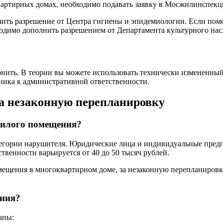
вартирных домах, необходимо подавать заявку в Мосжилинспекц
чить разрешение от Центра гигиены и эпидемиологии. Если пом
ходимо дополнить разрешением от Департамента культурного нас
ить. В теории вы можете использовать технически измененный
ника к административной ответственности.
за незаконную перепланировку
жилого помещения?
тегории нарушителя. Юридические лица и индивидуальные пред
твенности варьируется от 40 до 50 тысяч рублей.
ения в многоквартирном доме, за незаконную перепланировку пл
ения?
апы: