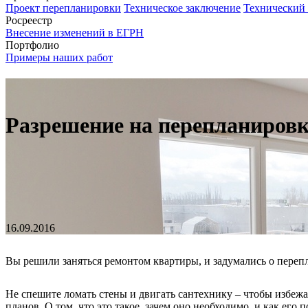
Проект перепланировки
Техническое заключение
Технический
Росреестр
Внесение изменений в ЕГРН
Портфолио
Примеры наших работ
Разрешение на перепланиров
16.09.2016
Вы решили заняться ремонтом квартиры, и задумались о переп
Не спешите ломать стены и двигать сантехнику – чтобы избеж
планов.
О том, что это такое, зачем оно необходимо, и как его 