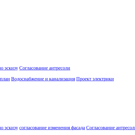
о эскизу
Согласование антресоли
 план
Водоснабжение и канализация
Проект электрики
о эскизу
согласование изменения фасада
Согласование антресол