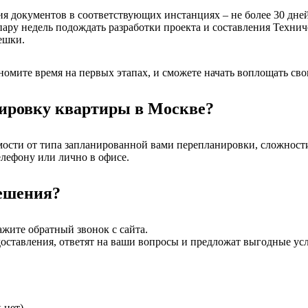
я документов в соответствующих инстанциях – не более 30 дней
пару недель подождать разработки проекта и составления Технич
ешки.
номите время на первых этапах, и сможете начать воплощать св
нировку квартиры в Москве?
ости от типа запланированной вами перепланировки, сложности р
елефону или лично в офисе.
решения?
ажите обратный звонок с сайта.
доставления, ответят на ваши вопросы и предложат выгодные ус
 нет)