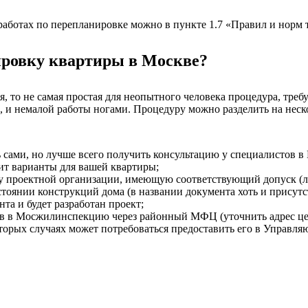
аботах по перепланировке можно в пункте 1.7 «Правил и норм 
ировку квартиры в Москве?
я, то не самая простая для неопытного человека процедура, тре
, и немалой работы ногами. Процедуру можно разделить на неск
 сами, но лучше всего получить консультацию у специалистов
жит варианты для вашей квартиры;
оту проектной организации, имеющую соответствующий допуск (л
стоянии конструкций дома (в названии документа хоть и присутс
та и будет разработан проект;
ов в Мосжилинспекцию через районный МФЦ (уточнить адрес цен
торых случаях может потребоваться предоставить его в Управл