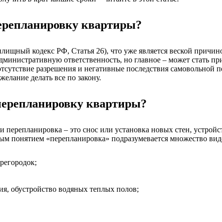
перепланировку квартиры?
илищный кодекс РФ, Статья 26), что уже является веской причи
административную ответственность, но главное – может стать пр
отсутствие разрешения и негативные последствия самовольной 
желание делать все по закону.
 перепланировку квартиры?
и перепланировка – это снос или установка новых стен, устройс
ьным понятием «перепланировка» подразумевается множество вид
ерегородок;
ия, обустройство водяных теплых полов;