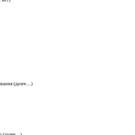
ования (далее…)
р (далее…)