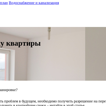
 план
Водоснабжение и канализация
ку квартиры
ланировке?
ать проблем в будущем, необходимо получить разрешение на пер
получить в кратчайшие сроки – читайте в этой статье.