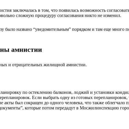
нистия заключалась в том, что появилась возможность согласова
овольно сложную процедуру согласования никто не изменил.
зу было названо “уведомительным” порядком и там еще много п
оны амнистии
льных и отрицательных жилищной амнистии.
епланировку по остеклению балконов, лоджий и установки конди
репланировок. Если выбрать одну из готовых перепланировок, т
 акты был сокращен до одного человека, что также облегчало п
документы”, которые потом передадут в Мосжилинспекцию горо