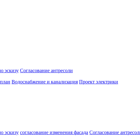
о эскизу
Согласование антресоли
 план
Водоснабжение и канализация
Проект электрики
о эскизу
согласование изменения фасада
Согласование антресол