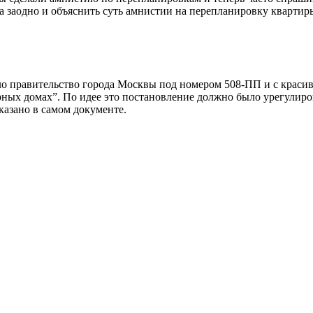
а заодно и объяснить суть амнистии на перепланировку квартир
ило правительство города Москвы под номером 508-ПП и с краси
х домах”. По идее это постановление должно было урегулирова
казано в самом документе.