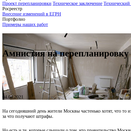
Проект перепланировки
Техническое заключение
Технический
Росреестр
Внесение изменений в ЕГРН
Портфолио
Примеры наших работ
Амнистия на перепланировку
04.04.2021
На сегодняшний день жители Москвы частенько хотят, что то 
за что получают штрафы.
Но есть и те, которые слышали о том, что правительство Моск