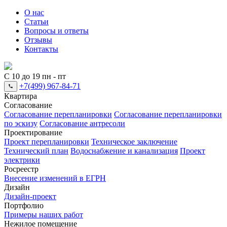
О нас
Статьи
Вопросы и ответы
Отзывы
Контакты
С 10 до 19 пн - пт
+7(499) 967-84-71
Квартира
Согласование
Согласование перепланировки
Согласование перепланировки
по эскизу
Согласование антресоли
Проектирование
Проект перепланировки
Техническое заключение
Технический план
Водоснабжение и канализация
Проект
электрики
Росреестр
Внесение изменений в ЕГРН
Дизайн
Дизайн-проект
Портфолио
Примеры наших работ
Нежилое помещение